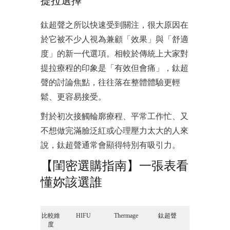
提拉選擇
鈦超聲之所以快速受到關注，很大原因在
於它被不少人視為兼顧「效果」與「舒適
度」的新一代選項。相較於傳統上大家對
提拉療程的印象是「有效但會痛」，鈦超
聲的討論焦點，往往落在整體體驗更輕
鬆、更容易接受。
對於初次接觸輪廓療程、平常工作忙、又
不想做完滿臉泛紅或心理壓力太大的人來
說，鈦超聲通常會顯得特別有吸引力。
【閨密選購指南】一張表看
懂妳該選誰
比較維
HIFU
Thermage
鈦超聲
度