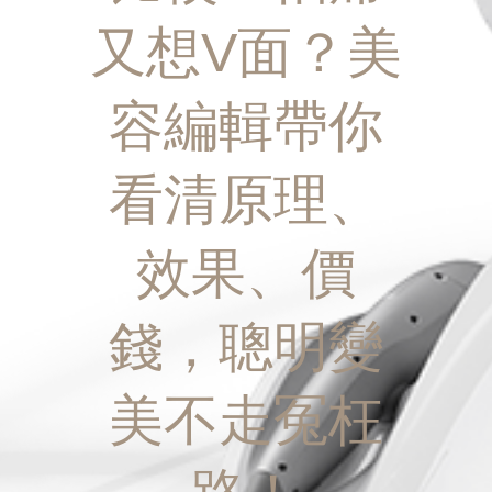
又想V面？美
容編輯帶你
看清原理、
效果、價
錢，聰明變
美不走冤枉