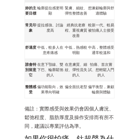
妳的主
輪廓提拉感更明
緊膚、細紋、
想兼顧輪廓與舒
要目標
顯
彈性整體改善
適體驗
常見印
提拉感強、討論
經典抗老療
較新一代、較易
象
度高
程、重視膚質
被怕痛人士接受
改善
舒適度
中低，較多人在
中低，熱感較
中高，整體感受
意疼痛感
明顯
通常較溫和
誰會特
在意下顎線、雙
在意膚質、細
怕痛、首次嘗
別留意
下巴、輪廓鬆弛
紋、彈性流失
試、想輕鬆入門
它
的人
的人
的人
整體感
偏功能取向，效
偏全面抗老型
偏平衡型，兼顧
受
果導向明確
輪廓與體驗
備註：實際感受與效果仍會因個人膚況、
鬆弛程度、脂肪厚度及操作安排而有所不
同，建議以專業評估為準。
如果你很怕痛，鈦超聲為什