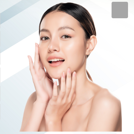
▼
▼
▼