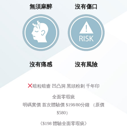
無須麻醉
沒有傷口
沒有痛感
沒有風險
暗粒暗瘡 凹凸洞 黑頭粉刺 千年印
全面零瑕疵
明碼實價 首次體驗價 $198/80分鐘 （原價
$580）
《$198 體驗全面零瑕疵》