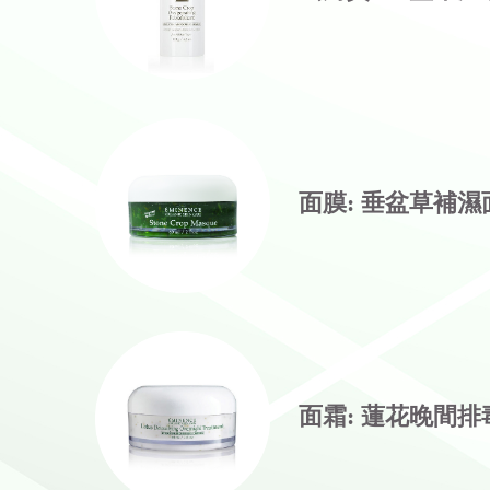
面膜: 垂盆草補濕
面霜: 蓮花晚間