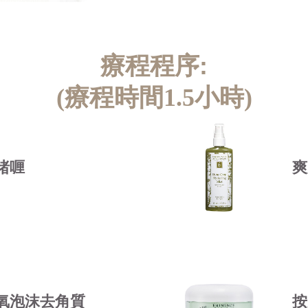
療程程序:
(療程時間1.5小時)
啫喱
爽
注氧泡沫去角質
按