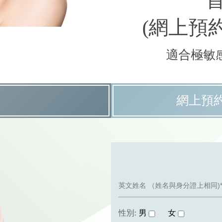
首
(網上預約
適合極敏
網上預約
性別:
男
女