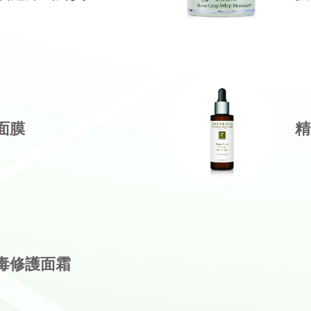
面膜
精
排毒修護面霜