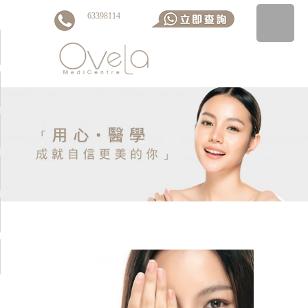
63398114
▼
▼
▼