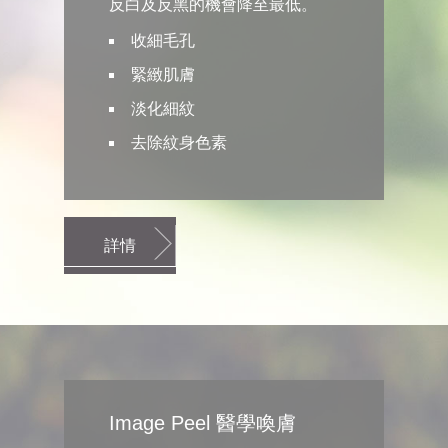
反白及反黑的機會降至最低。
收細毛孔
緊緻肌膚
淡化細紋
去除紋身色素
詳情
Image Peel 醫學喚膚