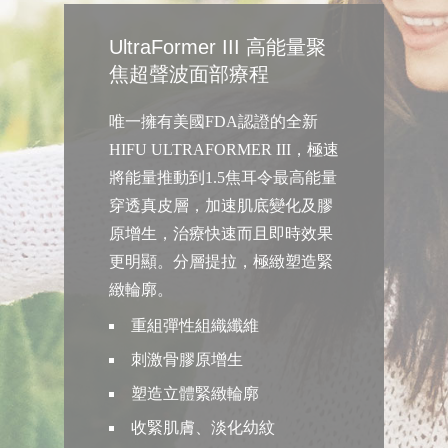
UltraFormer III 高能量聚
焦超聲波面部療程
唯一擁有美國FDA認證的全新
HIFU ULTRAFORMER III，極速
將能量推動到1.5焦耳令最高能量
穿透真皮層，加速肌底變化及膠
原增生，治療快速而且即時效果
更明顯。分層提拉，極緻塑造緊
緻輪廓。
重組彈性組織纖維
刺激骨膠原增生
塑造立體緊緻輪廓
收緊肌膚、淡化幼紋