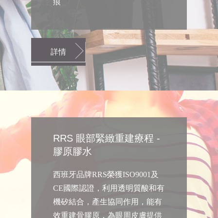
痕
詳情
RRS 眼部緊緻重建療程 -
膠原膠水
西班牙品牌RRS榮獲ISO9001及
CE國際認證，利用透明質酸和有
機矽結合，產生協同作用，能有
效重建骨膠原，為眼周皮膚提供