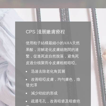
CPS 淺層嫩膚療程
使用粒子結構最細小的AHA天然
果酸，溶解老化皮膚細胞間的連
繫，促進死皮自然脫落，避免死
皮過分積聚而令皮膚粗糙暗啞。
迅速去除老化角質層
改善暗啞皮膚，均勻膚色，煥
發光澤
減少幼紋的形成
疏通毛孔，改善暗瘡及暗瘡疤