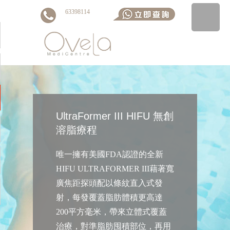
63398114
▼
UltraFormer III HIFU 無創
溶脂療程
唯一擁有美國FDA認證的全新
▼
HIFU ULTRAFORMER III藉著寬
廣焦距探頭配以條紋直入式發
▼
射，每發覆蓋脂肪體積更高達
200平方毫米，帶來立體式覆蓋
治療，對準脂肪囤積部位，再用